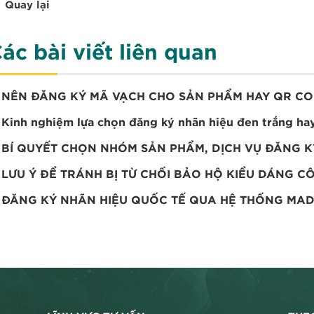
Quay lại
ác bài viết liên quan
NÊN ĐĂNG KÝ MÃ VẠCH CHO SẢN PHẨM HAY QR C
Kinh nghiệm lựa chọn đăng ký nhãn hiệu đen trắng ha
BÍ QUYẾT CHỌN NHÓM SẢN PHẨM, DỊCH VỤ ĐĂNG K
LƯU Ý ĐỂ TRÁNH BỊ TỪ CHỐI BẢO HỘ KIỂU DÁNG C
ĐĂNG KÝ NHÃN HIỆU QUỐC TẾ QUA HỆ THỐNG MAD