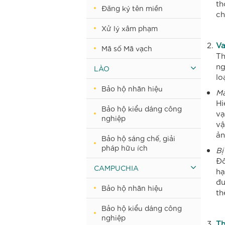
th
Đăng ký tên miền
ch
Xử lý xâm phạm
Va
Mã số Mã vạch
Th
ng
LÀO
lo
Bảo hộ nhãn hiệu
Mấ
Hi
Bảo hộ kiểu dáng công
vạ
nghiệp
vậ
ản
Bảo hộ sáng chế, giải
pháp hữu ích
Bị
Đố
CAMPUCHIA
hạ
đư
Bảo hộ nhãn hiệu
th
Bảo hộ kiểu dáng công
nghiệp
Th