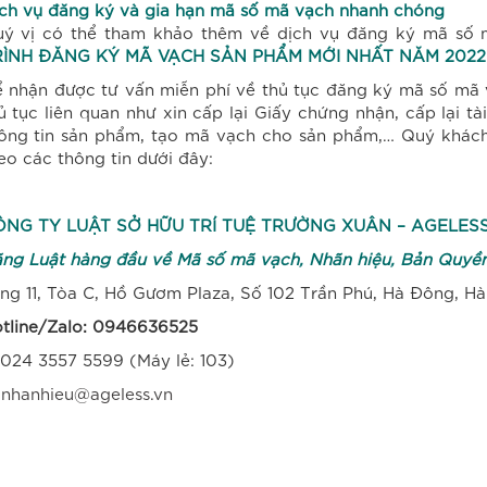
ch vụ đăng ký và gia hạn mã số mã vạch nhanh chóng
ý vị có thể tham khảo thêm về dịch vụ đăng ký mã số m
RÌNH ĐĂNG KÝ MÃ VẠCH SẢN PHẨM MỚI NHẤT NĂM 2022
 nhận được tư vấn miễn phí về thủ tục đăng ký mã số mã 
ủ tục liên quan như xin cấp lại Giấy chứng nhận, cấp lại t
ông tin sản phẩm, tạo mã vạch cho sản phẩm,… Quý khách 
eo các thông tin dưới đây:
ÔNG TY LUẬT SỞ HỮU TRÍ TUỆ TRƯỜNG XUÂN – AGELES
ng Luật hàng đầu về Mã số mã vạch, Nhãn hiệu, Bản Quyền,
ng 11, Tòa C, Hồ Gươm Plaza, Số 102 Trần Phú, Hà Đông, Hà
tline/Zalo: 0946636525
 024 3557 5599 (Máy lẻ: 103)
.
nhanhieu@ageless.vn