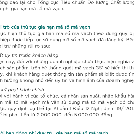
ông báo lại cho Tổng cục Tiêu chuẩn Đo lường Chất lượng
i phí gia hạn mã số mã vạch.
i trò của thủ tục gia hạn mã số mã vạch
ực hiện thủ tục gia hạn mã số mã vạch theo đúng quy địn
hiệp được tiếp tục sử dụng mã số mã vạch đã đăng ký. Bê
ại trừ những rủi ro sau:
t uy tín trước khách hàng
ện nay, đối với những doanh nghiệp chưa thực hiện nghĩa v
ch sản phẩm, trên hệ thống quét mã vạch GS1 sẽ hiển thị t
y, khi khách hàng quét thông tin sản phẩm sẽ biết được tì
h hưởng không nhỏ đến uy tín và hình ảnh của doanh nghiệ
 xử phạt hành chính
i với hành vi của tổ chức, cá nhân sản xuất, nhập khẩu hà
n mã số mã vạch mà vẫn sử dụng mã số mã vạch đó ch
ợc quy định cụ thể tại Khoản 1 Điều 12 Nghị định 119/ 2
ể bị phạt tiền từ 2.000.000. đến 5.000.000 đồng.
ời hạn đóng phí duy trì , gia hạn mã số mã vạch