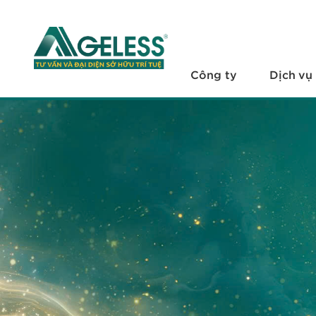
+
Công ty
+
Dịch vụ
Công ty
Dịch vụ
+
Văn bản pháp luật
+
Hỏi đáp
Tuyển dụng
Liên hệ