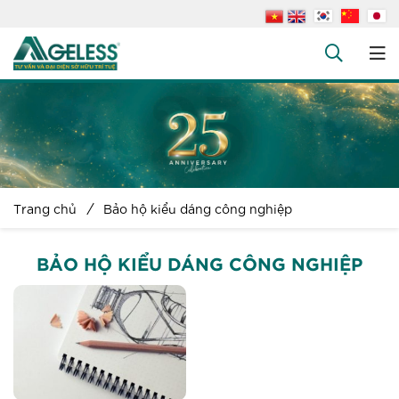
+
Công ty
+
Dịch vụ
+
Văn bản pháp luật
+
Hỏi đáp
Trang chủ
Bảo hộ kiểu dáng công nghiệp
Tuyển dụng
Liên hệ
BẢO HỘ KIỂU DÁNG CÔNG NGHIỆP