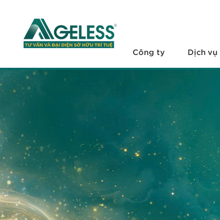
+
Công ty
+
Dịch vụ
Công ty
Dịch vụ
+
Văn bản pháp luật
+
Hỏi đáp
Tuyển dụng
Liên hệ