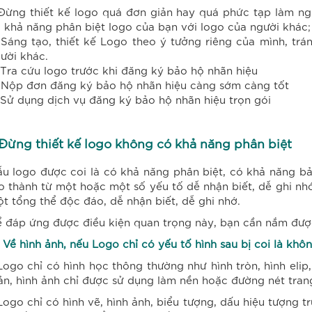
 Đừng thiết kế logo quá đơn giản hay quá phức tạp làm n
 khả năng phân biệt logo của bạn với logo của người khác;
 Sáng tạo, thiết kế Logo theo ý tưởng riêng của mình, t
ười khác.
 Tra cứu logo trước khi đăng ký bảo hộ nhãn hiệu
 Nộp đơn đăng ký bảo hộ nhãn hiệu càng sớm càng tốt
 Sử dụng dịch vụ đăng ký bảo hộ nhãn hiệu trọn gói
 Đừng thiết kế logo không có khả năng phân biệt
u logo được coi là có khả năng phân biệt, có khả năng b
o thành từ một hoặc một số yếu tố dễ nhận biết, dễ ghi nh
t tổng thể độc đáo, dễ nhận biết, dễ ghi nhớ.
 đáp ứng được điều kiện quan trọng này, bạn cần nắm được
1. Về hình ảnh, nếu Logo chỉ có yếu tố hình sau bị coi là kh
Logo chỉ có hình học thông thường như hình tròn, hình elip
ản, hình ảnh chỉ được sử dụng làm nền hoặc đường nét tran
Logo chỉ có hình vẽ, hình ảnh, biểu tượng, dấu hiệu tượng t