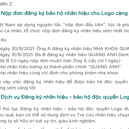
đến Z
. Nộp đơn đăng ký bảo hộ nhãn hiệu cho Logo càng
ệt Nam áp dụng nguyên tắc “nộp đơn đầu tiên”, tức là ph
o cá nhân, tổ chức nộp đơn đăng ký nhãn hiệu sớm nhất ho
 dụ:
Ngày 30/8/2021: Ông A đăng ký nhãn hiệu NHA KHOA Q
Ngày 31/8/2021: Bà B đăng ký nhãn hiệu QUANG ANH Dental
Bà B Có ngày nộp đơn muộn hơn Ông A (dù chỉ 1 ngày)
Hai nhãn hiệu tương tự thành phần chính “QUANG ANH”
Hai nhãn hiệu cùng chỉ định cho phòng khám nha khoa
 vậy việc đăng ký nhãn hiệu để được bảo hộ độc quyền L
ng sớm càng tốt
 Dịch vụ Đăng ký nhãn hiệu – bảo hộ độc quyền Log
 thủ tục Đăng ký nhãn hiệu – bảo hộ độc quyền Logo đư
êu quả, bạn có thể sử dụng dịch vụ Tra cứu nhãn hiệu chuy
ng ty sở hữu trí tuệ uy tín, giàu kinh nghiệm.