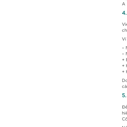
A 
4
Vi
ch
Ví
– 
– 
+ 
+ 
+ 
Do
cà
5.
Để
hi
Cô