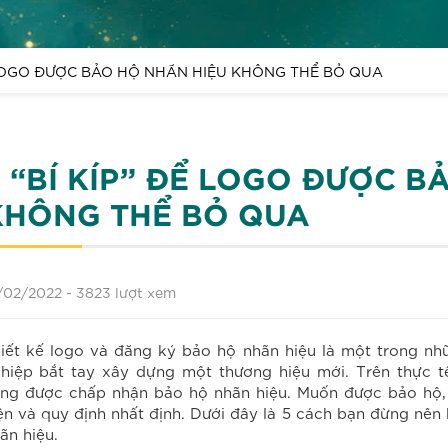
Ể LOGO ĐƯỢC BẢO HỘ NHÃN HIỆU KHÔNG THỂ BỎ QUA
5 “BÍ KÍP” ĐỂ LOGO ĐƯỢC B
KHÔNG THỂ BỎ QUA
/02/2022 -
3823 lượt xem
iết kế logo và đăng ký bảo hộ nhãn hiệu là một trong nh
hiệp bắt tay xây dựng một thương hiệu mới. Trên thực t
ng được chấp nhận bảo hộ nhãn hiệu. Muốn được bảo hộ,
ện và quy định nhất định. Dưới đây là 5 cách bạn đừng n
ãn hiệu.