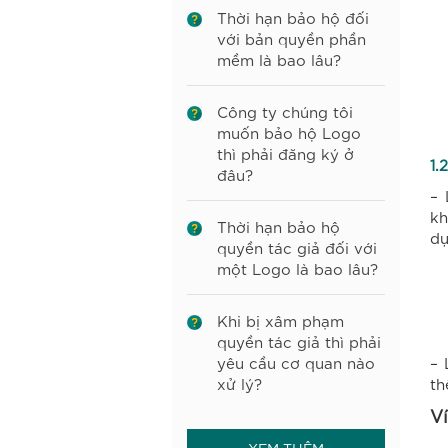
Thời hạn bảo hộ đối
với bản quyền phần
mềm là bao lâu?
Công ty chúng tôi
muốn bảo hộ Logo
thì phải đăng ký ở
1.
đâu?
– 
kh
Thời hạn bảo hộ
dụ
quyền tác giả đối với
một Logo là bao lâu?
Khi bị xâm phạm
quyền tác giả thì phải
yêu cầu cơ quan nào
– 
xử lý?
th
V
XEM THÊM