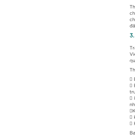
Th
ch
ch
đă
3.
Tr
Vi
qu
Th
 
 
tr
 
nh
K
 
 
Bạ