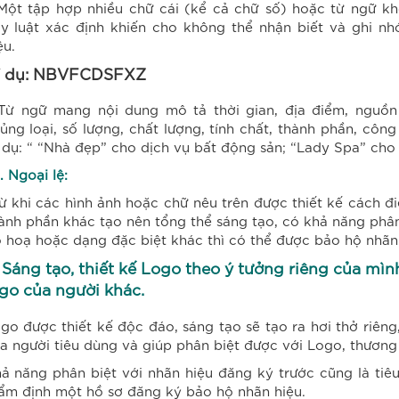
Một tập hợp nhiều chữ cái (kể cả chữ số) hoặc từ ngữ kh
y luật xác định khiến cho không thể nhận biết và ghi 
ệu.
í dụ: NBVFCDSFXZ
Từ ngữ mang nội dung mô tả thời gian, địa điểm, nguồn
ủng loại, số lượng, chất lượng, tính chất, thành phần, công
 dụ: “ “Nhà đẹp” cho dịch vụ bất động sản; “Lady Spa” cho
3. Ngoại lệ:
ừ khi các hình ảnh hoặc chữ nêu trên được thiết kế cách đ
ành phần khác tạo nên tổng thể sáng tạo, có khả năng phân
 hoạ hoặc dạng đặc biệt khác thì có thể được bảo hộ nhãn 
 Sáng tạo, thiết kế Logo theo ý tưởng riêng của mì
go của người khác.
go được thiết kế độc đáo, sáng tạo sẽ tạo ra hơi thở riêng
a người tiêu dùng và giúp phân biệt được với Logo, thương
ả năng phân biệt với nhãn hiệu đăng ký trước cũng là tiêu
ẩm định một hồ sơ đăng ký bảo hộ nhãn hiệu.