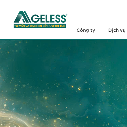
+
Công ty
+
Dịch vụ
Công ty
Dịch vụ
+
Văn bản pháp luật
+
Hỏi đáp
Tuyển dụng
Liên hệ