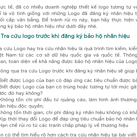
ực tế, đã có nhiều doanh nghiệp thiết kế logo tương tự v
ỉ là vô tình giống với những Logo đã đăng ký nhãn hiệu t
ối cấp văn bằng. Để tránh rủi ro này, bạn hãy thực hiện 
ng ký bảo hộ nhãn hiệu như dưới đây nhé.
 Tra cứu logo trước khi đăng ký bảo hộ nhãn hiệu
a cứu Logo hay tra cứu nhãn hiệu là quá trình tìm kiếm, kiể
ệt Nam từ các cơ sở dữ liệu quốc gia và quốc tế. Thôn
an, toàn diện về khả năng được bảo hộ nhãn hiệu của Logo
ông qua tra cứu Logo trước khi đăng ký nhãn hiệu sẽ giúp 
Biết được Logo của bạn có đáp ứng các tiêu chuẩn được b
Biết được Logo của bạn có trùng hoặc tương tự tới mức gâ
ước đó hay không?
Không tốn chi phí đầu tư quảng cáo, làm hình ảnh thương
ãn hiệu độc quyền;
hông tốn thời gian, chi phí đăng ký nhãn hiệu không có kh
Kịp thời thay đổi Logo để đáp ứng tiêu chuẩn bảo hộ nhãn 
Hạn chế rủi ro từ các tranh chấp pháp lý về thương hiệu
n có thể tìm hiểu rõ hơn cách tra cứu nhãn hiệu tại bài viế