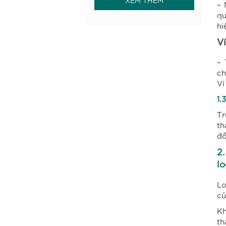
– 
qu
hi
V
– 
ch
Ví
1.
Tr
th
đồ
2.
lo
Lo
củ
Kh
th