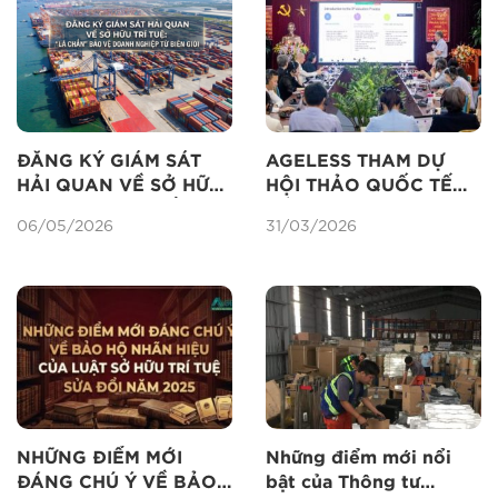
ĐĂNG KÝ GIÁM SÁT
AGELESS THAM DỰ
HẢI QUAN VỀ SỞ HỮU
HỘI THẢO QUỐC TẾ
TRÍ TUỆ: “LÁ CHẮN”
VỀ ĐỊNH GIÁ TÀI SẢN
06/05/2026
31/03/2026
BẢO VỆ DOANH
TRÍ TUỆ
NGHIỆP TỪ BIÊN GIỚI
NHỮNG ĐIỂM MỚI
Những điểm mới nổi
ĐÁNG CHÚ Ý VỀ BẢO
bật của Thông tư