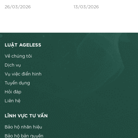
HỘ NHÃN HIỆU THEO
06/2026/tt-btc về
26/03/2026
13/03/2026
LUẬT SỞ HỮU TRÍ TUỆ
kiểm tra, Giám sát Hải
SỬA ĐỔI NĂM 2025
quan về Sở hữu trí tuệ
LUẬT AGELESS
Về chúng tôi
Dịch vụ
Vụ việc điển hình
Tuyển dụng
Hỏi đáp
Liên hệ
LĨNH VỰC TƯ VẤN
Bảo hộ nhãn hiệu
Bảo hộ bản quyền