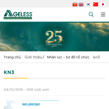
+
Công ty
+
Dịch vụ
+
Văn bản pháp luật
+
Hỏi đáp
Giới thiệu
kn3
Trang chủ
Nhân lực - Sơ đồ tổ chức
Tuyển dụng
Liên hệ
KN3
04/01/2016 -
1616 lượt xem