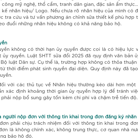
 công mỹ nghệ, thổ cẩm, tranh dân gian, đặc sản ẩm thực… 
ết kế nhãn hiệu/ Logo. Nếu chưa rõ nhãn hiệu của mình có
ợc tra cứu và tư vấn phương án chỉnh sửa thiết kế phù hợp 
 theo đuổi những nhãn hiệu không có khả năng bảo hộ.
yền
uyền không có thời hạn ủy quyền được coi là có hiệu lực v
t ủy quyền
.
Luật SHTT sửa đổi 2025 đã quy định văn bản ủ
 Bộ luật Dân sự. Cụ thể là, trường hợp không có thỏa thuận 
 từ thời điểm phát sinh quyền đại diện. Quy định này đã tạ
quyền.
 đối với các thủ tục về Nhãn hiệu thường kéo dài hơn mộ
ần xác định khoảng thời gian ủy quyền hợp lý để tránh v
c phải nộp bổ sung gây tốn kém chi phí và chậm trễ tiến độ.
 người nộp đơn với thông tin khai trong đơn đăng ký nhãn 
đơn phải chịu trách nhiệm đối với thông tin khai trong đ
 đơn là không chính xác, không trung thực, cơ quan nhà 
ằng bảo hộ đó.