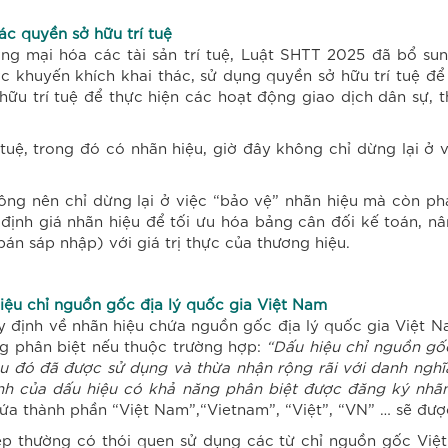
ác quyền sở hữu trí tuệ
g mại hóa các tài sản trí tuệ, Luật SHTT 2025 đã bổ sun
 khuyến khích khai thác, sử dụng quyền sở hữu trí tuệ đ
ữu trí tuệ để thực hiện các hoạt động giao dịch dân sự, 
í tuệ, trong đó có nhãn hiệu, giờ đây không chỉ dừng lại
g nên chỉ dừng lại ở việc “bảo vệ” nhãn hiệu mà còn phải
định giá nhãn hiệu để tối ưu hóa bảng cân đối kế toán, 
n sáp nhập) với giá trị thực của thương hiệu.
hiệu chỉ nguồn gốc địa lý quốc gia Việt Nam
 định về nhãn hiệu chứa nguồn gốc địa lý quốc gia Việt Na
g phân biệt nếu thuộc trường hợp:
“
Dấu hiệu chỉ nguồn gố
iệu đó đã được sử dụng và thừa nhận rộng rãi với danh ngh
ành của dấu hiệu có khả năng phân biệt được đăng ký nhãn
hứa thành phần “Việt Nam”,“Vietnam”, “Việt”, “VN” … sẽ đượ
ệp thường có thói quen sử dụng các từ chỉ nguồn gốc Việt