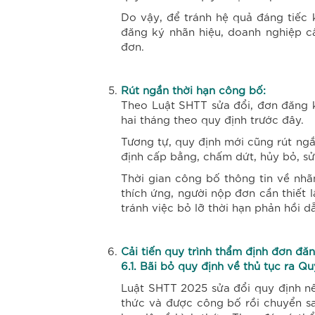
Do vậy, để tránh hệ quả đáng tiếc 
đăng ký nhãn hiệu, doanh nghiệp cầ
đơn.
Rút ngắn thời hạn công bố:
Theo Luật SHTT sửa đổi, đơn đăng 
hai tháng theo quy định trước đây.
Tương tự, quy định mới cũng rút ng
định cấp bằng, chấm dứt, hủy bỏ, s
Thời gian công bố thông tin về nh
thích ứng, người nộp đơn cần thiết 
tránh việc bỏ lỡ thời hạn phản hồi d
Cải tiến quy trình thẩm định đơn đă
6.1. Bãi bỏ quy định về thủ tục ra
Q
u
Luật SHTT 2025 sửa đổi quy định nế
thức và được công bố rồi chuyển s