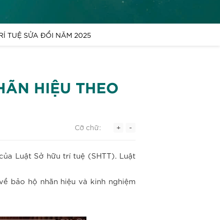
Í TUỆ SỬA ĐỔI NĂM 2025
HÃN HIỆU THEO
Cỡ chữ:
+
-
ủa Luật Sở hữu trí tuệ (SHTT). Luật
về bảo hộ nhãn hiệu và kinh nghiệm