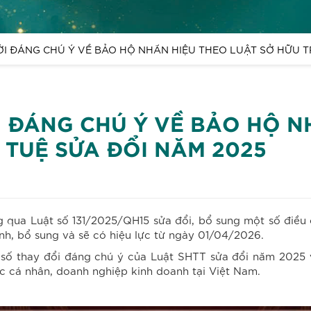
I ĐÁNG CHÚ Ý VỀ BẢO HỘ NHÃN HIỆU THEO LUẬT SỞ HỮU TR
 ĐÁNG CHÚ Ý VỀ BẢO HỘ N
 TUỆ SỬA ĐỔI NĂM 2025
 qua Luật số 131/2025/QH15 sửa đổi, bổ sung một số điều c
nh, bổ sung và sẽ có hiệu lực từ ngày 01/04/2026.
t số thay đổi đáng chú ý của Luật SHTT sửa đổi năm 2025 
ác cá nhân, doanh nghiệp kinh doanh tại Việt Nam.