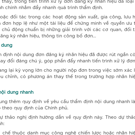
 thấy, trong tiến trình xử lý đơn đăng ký nhãn hiệu đã loạ
nh chính nhằm đẩy nhanh quá trình thẩm định.
hoặc đối tác trong các hoạt động sản xuất, gia công, lưu
đơn hợp lệ như một tài liệu để chứng minh về quyền ưu t
 chủ động chuẩn bị những giải trình với các cơ quan, đối
đăng ký nhãn hiệu, thông tin công bố đơn…
i dung
ẩm định nội dung đơn đăng ký nhãn hiệu đã được rút ngắn c
hay đổi đáng chú ý, góp phần đẩy nhanh tiến trình xử lý đơ
ang lại kỳ vọng lớn cho người nộp đơn trong việc sớm xác l
iều chỉnh, có phương án thay thế trong trường hợp nhãn h
 nội dung nhanh
 sung thêm quy định về yêu cầu thẩm định nội dung nhanh l
 theo quy định của Chính phủ.
 dự thảo nghị định hướng dẫn về quy định này. Theo dự th
h:
 chế thuộc danh mục công nghệ chiến lược hoặc nhãn hi