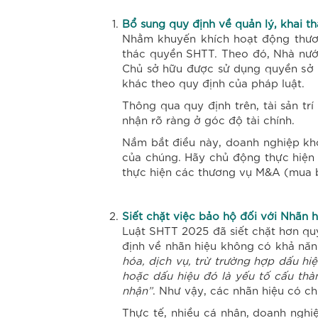
Bổ sung quy định về quản lý, khai th
Nhằm khuyến khích hoạt động thươn
thác quyền SHTT. Theo đó, Nhà nước
Chủ sở hữu được sử dụng quyền sở h
khác theo quy định của pháp luật.
Thông qua quy định trên, tài sản tr
nhận rõ ràng ở góc độ tài chính.
Nắm bắt điều này, doanh nghiệp khôn
của chúng. Hãy chủ động thực hiện 
thực hiện các thương vụ M&A (mua bá
Siết chặt việc bảo hộ đối với Nhãn 
Luật SHTT 2025 đã siết chặt hơn quy
định về nhãn hiệu không có khả năn
hóa, dịch vụ, trừ trường hợp dấu h
hoặc dấu hiệu đó là yếu tố cấu th
nhận”
. Như vậy, các nhãn hiệu có c
Thực tế, nhiều cá nhân, doanh nghi