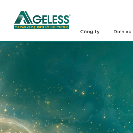
+
Công ty
+
Dịch vụ
Công ty
Dịch vụ
+
Văn bản pháp luật
+
Hỏi đáp
Tuyển dụng
Liên hệ