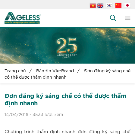
+
Công ty
+
Dịch vụ
+
Văn bản pháp luật
+
Hỏi đáp
Trang chủ
Bản tin VietBrand
Đơn đăng ký sáng chế
Tuyển dụng
có thể được thẩm định nhanh
Liên hệ
Đơn đăng ký sáng chế có thể được thẩm
định nhanh
14/04/2016 -
3533 lượt xem
Chương trình thẩm định nhanh đơn đăng ký sáng chế