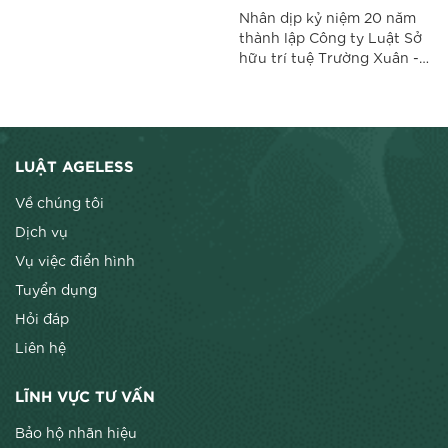
hiệu trên môi trường
Nhân dịp kỷ niệm 20 năm
mạng
thành lập Công ty Luật Sở
hữu trí tuệ Trường Xuân -
Ageless (29/6/2001-
29/6/2021), chúng tôi xin
gửi lời cảm ơn chân thành
và sâu sắc nhất tới Quý
Khách hàng, những người
LUẬT AGELESS
đã sự tin tưởng và hợp tác
với chúng tôi trong...
Về chúng tôi
Dịch vụ
Vụ việc điển hình
Tuyển dụng
Hỏi đáp
Liên hệ
LĨNH VỰC TƯ VẤN
Bảo hộ nhãn hiệu