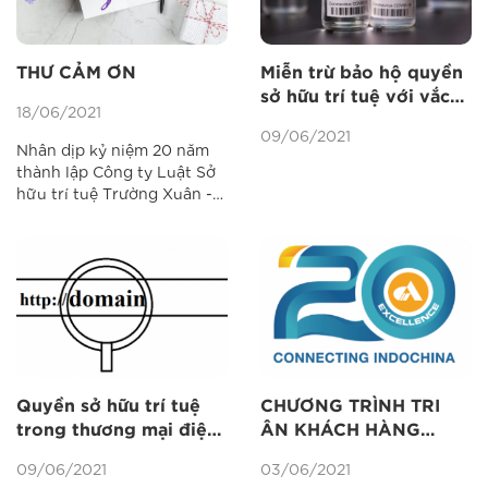
THƯ CẢM ƠN
Miễn trừ bảo hộ quyền
sở hữu trí tuệ với vắc
18/06/2021
xin trong cuộc chiến
09/06/2021
chống Covid-19
Nhân dịp kỷ niệm 20 năm
thành lập Công ty Luật Sở
hữu trí tuệ Trường Xuân -
Ageless (29/6/2001-
29/6/2021), thay mặt Ban
lãnh đạo và đội ngũ luật sư,
chuyên viên của công ty,
tôi xin trân trọng gửi tới
Quý Khách hàng, Quý Đối
tác những tình cảm,...
Quyền sở hữu trí tuệ
CHƯƠNG TRÌNH TRI
trong thương mại điện
ÂN KHÁCH HÀNG
tử: Tên miền, trang
NHÂN KỈ NIỆM 20 NĂM
09/06/2021
03/06/2021
Web và sử dụng nhãn
THÀNH LẬP