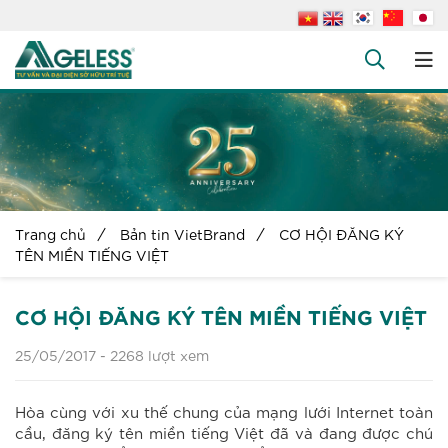
+
Công ty
+
Dịch vụ
+
Văn bản pháp luật
+
Hỏi đáp
Trang chủ
Bản tin VietBrand
CƠ HỘI ĐĂNG KÝ
Tuyển dụng
TÊN MIỀN TIẾNG VIỆT
Liên hệ
CƠ HỘI ĐĂNG KÝ TÊN MIỀN TIẾNG VIỆT
25/05/2017 -
2268 lượt xem
Hòa cùng với xu thế chung của mạng lưới Internet toàn
cầu, đăng ký tên miền tiếng Việt đã và đang được chú