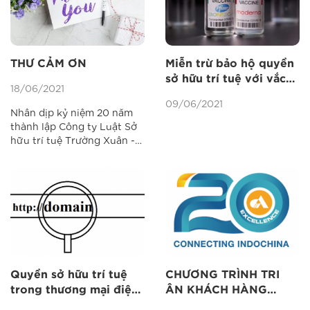
THƯ CẢM ƠN
Miễn trừ bảo hộ quyền
sở hữu trí tuệ với vắc
18/06/2021
xin trong cuộc chiến
09/06/2021
chống Covid-19
Nhân dịp kỷ niệm 20 năm
thành lập Công ty Luật Sở
hữu trí tuệ Trường Xuân -
Ageless (29/6/2001-
29/6/2021), thay mặt Ban
lãnh đạo và đội ngũ luật sư,
chuyên viên của công ty,
tôi xin trân trọng gửi tới
Quý Khách hàng, Quý Đối
tác những tình cảm,...
Quyền sở hữu trí tuệ
CHƯƠNG TRÌNH TRI
trong thương mại điện
ÂN KHÁCH HÀNG
tử: Tên miền, trang
NHÂN KỈ NIỆM 20 NĂM