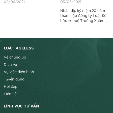
09/06/2021
03/06/2021
Web và sử dụng nhãn
THÀNH LẬP
hiệu trên môi trường
Nhân dịp kỷ niệm 20 năm
mạng
thành lập Công ty Luật Sở
hữu trí tuệ Trường Xuân -
Ageless (29/6/2001-
29/6/2021), chúng tôi xin
gửi lời cảm ơn chân thành
và sâu sắc nhất tới Quý
Khách hàng, những người
LUẬT AGELESS
đã sự tin tưởng và hợp tác
với chúng tôi trong...
Về chúng tôi
Dịch vụ
Vụ việc điển hình
Tuyển dụng
Hỏi đáp
Liên hệ
LĨNH VỰC TƯ VẤN