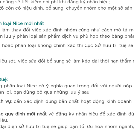
ũng sẽ tiết kiệm chi phí khi đăng ký nhãn hiệu;
26 còn có hiệu đính, bổ sung, chuyển nhóm cho một số sản
 loại Nice mới nhất
ể làm thay đổi việc xác định nhóm cũng như cách mô tả mộ
n lưu ý phân loại sản phẩm dịch vụ phù hợp theo bảng phân
hoặc phân loại không chính xác thì Cục Sở hữu trí tuệ sẽ 
iếu sót, việc sửa đổi bổ sung sẽ làm kéo dài thời hạn thẩm
tuệ:
 phân loại Nice có ý nghĩa quan trọng đối với người nộp 
uận lợi, bạn đừng bỏ qua những lưu ý sau:
ch vụ
: cần xác định đúng bản chất hoạt động kinh doanh 
ác quy định mới nhất
về đăng ký nhãn hiệu để xác định đ
iệu.
ại diện sở hữu trí tuệ sẽ giúp bạn tối ưu hóa nhóm ngành