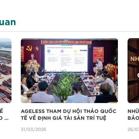
quan
Ề
AGELESS THAM DỰ HỘI THẢO QUỐC
NHỮ
O VỆ
TẾ VỀ ĐỊNH GIÁ TÀI SẢN TRÍ TUỆ
BẢO 
HỮU
31/03/2026
26/0