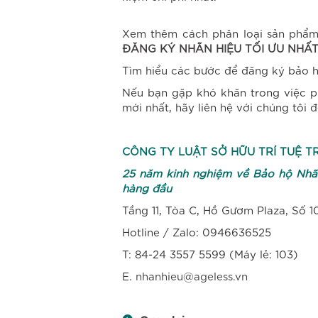
Xem thêm cách phân loại sản phẩm, 
ĐĂNG KÝ NHÃN HIỆU TỐI ƯU NHẤ
Tìm hiểu các bước để đăng ký bảo hộ
Nếu bạn gặp khó khăn trong việc p
mới nhất, hãy liên hệ với chúng tôi đ
CÔNG TY LUẬT SỞ HỮU TRÍ TUỆ T
25
năm kinh nghiệm về Bảo hộ
Nhã
hàng đầu
Tầng 11, Tòa C, Hồ Gươm Plaza, Số 1
Hotline / Zalo: 0946636525
T: 84-24 3557 5599 (Máy lẻ: 103)
E.
nhanhieu@ageless.vn