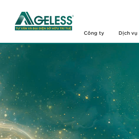
+
Công ty
+
Dịch vụ
Công ty
Dịch vụ
+
Văn bản pháp luật
+
Hỏi đáp
Tuyển dụng
Liên hệ