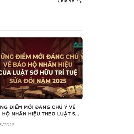
Chia sẻ
NG ĐIỂM MỚI ĐÁNG CHÚ Ý VỀ
HỘ NHÃN HIỆU THEO LUẬT SỞ
 TRÍ TUỆ SỬA ĐỔI NĂM 2025
3/2026