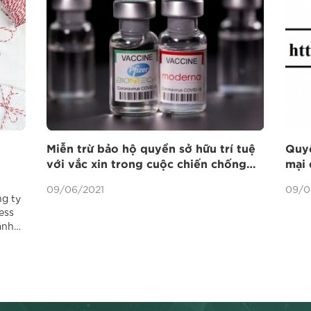
Miễn trừ bảo hộ quyền sở hữu trí tuệ
Quyề
với vắc xin trong cuộc chiến chống
mại 
Covid-19
sử d
09/06/2021
09/0
mạn
ng ty
ess
ãnh
 Khách