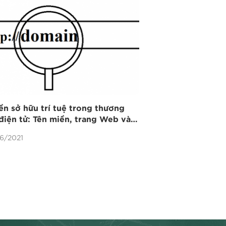
n sở hữu trí tuệ trong thương
điện tử: Tên miền, trang Web và
ụng nhãn hiệu trên môi trường
6/2021
g