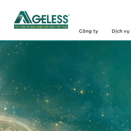
+
Công ty
+
Dịch vụ
Công ty
Dịch vụ
+
Văn bản pháp luật
+
Hỏi đáp
Tuyển dụng
Liên hệ