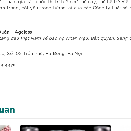
 tham gia các cuộc thi trí tuệ như thế này, thế hệ trẻ Việ
an trọng, cốt yếu trong tương lai của các Công ty Luật sở h
Xuân – Ageless
hàng đầu Việt Nam về bảo hộ Nhãn hiệu, Bản quyền, Sáng c
aza, Số 102 Trần Phú, Hà Đông, Hà Nội
43 4479
quan