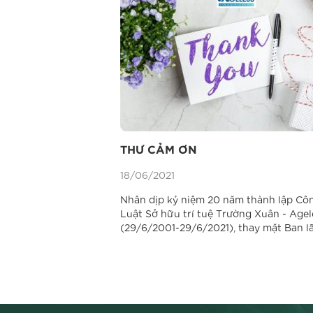
THƯ CẢM ƠN
18/06/2021
Nhân dịp kỷ niệm 20 năm thành lập Cô
Luật Sở hữu trí tuệ Trường Xuân - Agel
(29/6/2001-29/6/2021), thay mặt Ban l
đạo và đội ngũ luật sư, chuyên viên của
công ty, tôi xin trân trọng gửi tới Quý
hàng, Quý Đối tác những tình cảm,...