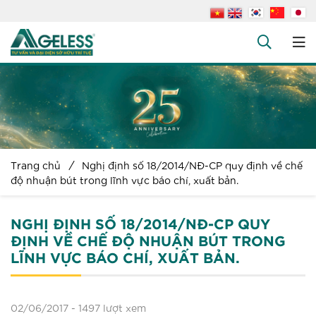
+
Công ty
+
Dịch vụ
+
Văn bản pháp luật
+
Hỏi đáp
Trang chủ
Nghị định số 18/2014/NĐ-CP quy định về chế
Tuyển dụng
độ nhuận bút trong lĩnh vực báo chí, xuất bản.
Liên hệ
NGHỊ ĐỊNH SỐ 18/2014/NĐ-CP QUY
ĐỊNH VỀ CHẾ ĐỘ NHUẬN BÚT TRONG
LĨNH VỰC BÁO CHÍ, XUẤT BẢN.
02/06/2017 -
1497 lượt xem