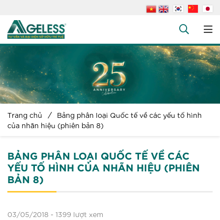
+
Công ty
+
Dịch vụ
+
Văn bản pháp luật
+
Hỏi đáp
Trang chủ
Bảng phân loại Quốc tế về các yếu tố hình
Tuyển dụng
của nhãn hiệu (phiên bản 8)
Liên hệ
BẢNG PHÂN LOẠI QUỐC TẾ VỀ CÁC
YẾU TỐ HÌNH CỦA NHÃN HIỆU (PHIÊN
BẢN 8)
03/05/2018 -
1399 lượt xem