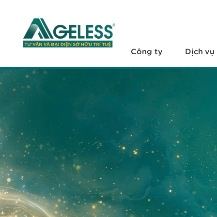
+
Công ty
+
Dịch vụ
Công ty
Dịch vụ
+
Văn bản pháp luật
+
Hỏi đáp
Tuyển dụng
Liên hệ