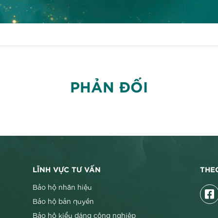
PHẢN ĐỐI
LĨNH VỰC TƯ VẤN
THE
Bảo hộ nhãn hiệu
Bảo hộ bản quyền
Bảo hộ kiểu dáng công nghiệp