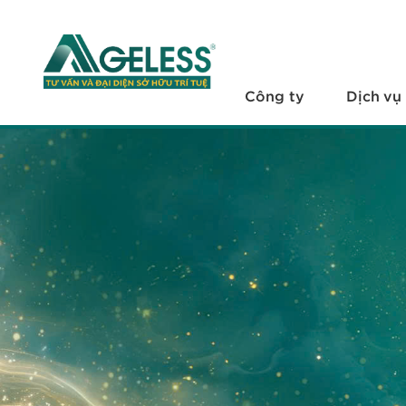
+
Công ty
+
Dịch vụ
Công ty
Dịch vụ
+
Văn bản pháp luật
+
Hỏi đáp
Tuyển dụng
Liên hệ