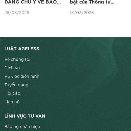
ĐÁNG CHÚ Ý VỀ BẢO
bật của Thông tư
HỘ NHÃN HIỆU THEO
06/2026/tt-btc về
26/03/2026
13/03/2026
LUẬT SỞ HỮU TRÍ TUỆ
kiểm tra, Giám sát Hải
SỬA ĐỔI NĂM 2025
quan về Sở hữu trí tuệ
LUẬT AGELESS
Về chúng tôi
Dịch vụ
Vụ việc điển hình
Tuyển dụng
Hỏi đáp
Liên hệ
LĨNH VỰC TƯ VẤN
Bảo hộ nhãn hiệu