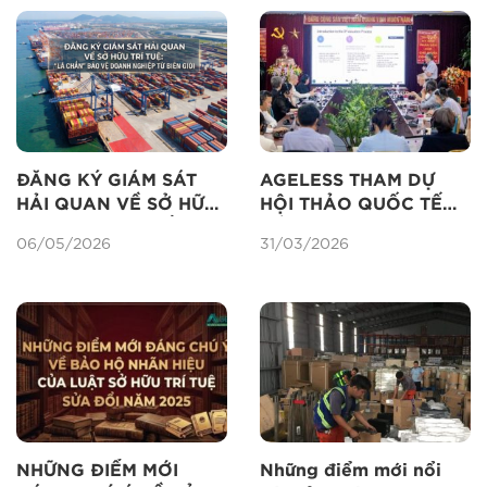
ĐĂNG KÝ GIÁM SÁT
AGELESS THAM DỰ
HẢI QUAN VỀ SỞ HỮU
HỘI THẢO QUỐC TẾ
TRÍ TUỆ: “LÁ CHẮN”
VỀ ĐỊNH GIÁ TÀI SẢN
06/05/2026
31/03/2026
BẢO VỆ DOANH
TRÍ TUỆ
NGHIỆP TỪ BIÊN GIỚI
NHỮNG ĐIỂM MỚI
Những điểm mới nổi