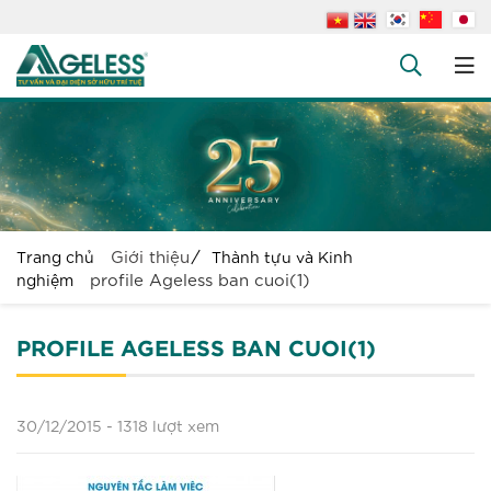
+
Công ty
+
Dịch vụ
+
Văn bản pháp luật
+
Hỏi đáp
Giới thiệu
Trang chủ
Thành tựu và Kinh
Tuyển dụng
profile Ageless ban cuoi(1)
nghiệm
Liên hệ
PROFILE AGELESS BAN CUOI(1)
30/12/2015 -
1318 lượt xem