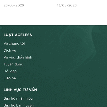
HỘ NHÃN HIỆU THEO
06/2026/tt-btc về
26/03/2026
13/03/2026
LUẬT SỞ HỮU TRÍ TUỆ
kiểm tra, Giám sát Hải
SỬA ĐỔI NĂM 2025
quan về Sở hữu trí tuệ
LUẬT AGELESS
Về chúng tôi
Dịch vụ
Vụ việc điển hình
Tuyển dụng
Hỏi đáp
Liên hệ
LĨNH VỰC TƯ VẤN
Bảo hộ nhãn hiệu
Bảo hộ bản quyền