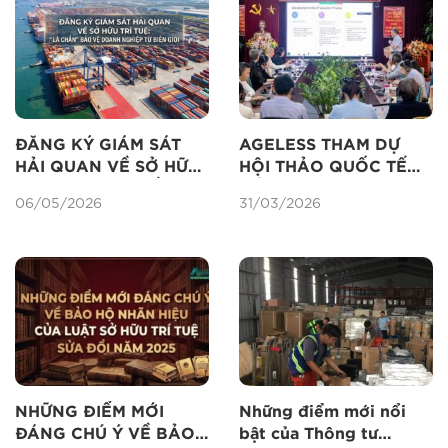
ĐĂNG KÝ GIÁM SÁT
AGELESS THAM DỰ
HẢI QUAN VỀ SỞ HỮU
HỘI THẢO QUỐC TẾ
TRÍ TUỆ: “LÁ CHẮN”
VỀ ĐỊNH GIÁ TÀI SẢN
06/05/2026
31/03/2026
BẢO VỆ DOANH
TRÍ TUỆ
NGHIỆP TỪ BIÊN GIỚI
NHỮNG ĐIỂM MỚI
Những điểm mới nổi
ĐÁNG CHÚ Ý VỀ BẢO
bật của Thông tư