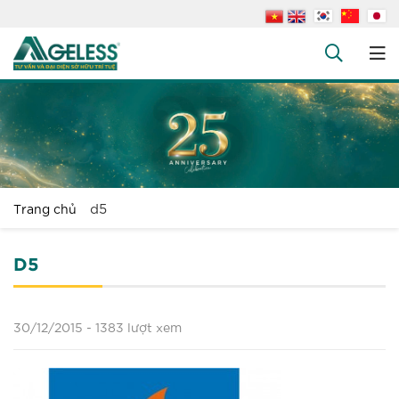
+
Công ty
+
Dịch vụ
+
Văn bản pháp luật
+
Hỏi đáp
d5
Trang chủ
Tuyển dụng
Liên hệ
D5
30/12/2015 -
1383 lượt xem