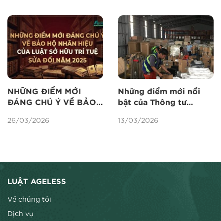
NGHIỆP TỪ BIÊN GIỚI
NHỮNG ĐIỂM MỚI
Những điểm mới nổi
ĐÁNG CHÚ Ý VỀ BẢO
bật của Thông tư
HỘ NHÃN HIỆU THEO
06/2026/tt-btc về
26/03/2026
13/03/2026
LUẬT SỞ HỮU TRÍ TUỆ
kiểm tra, Giám sát Hải
SỬA ĐỔI NĂM 2025
quan về Sở hữu trí tuệ
LUẬT AGELESS
Về chúng tôi
Dịch vụ