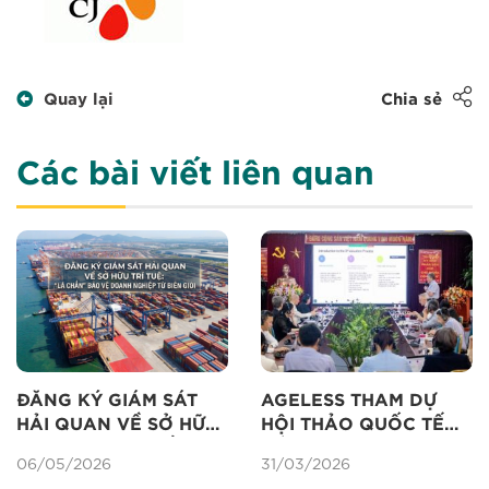
Quay lại
Chia sẻ
Các bài viết liên quan
ĐĂNG KÝ GIÁM SÁT
AGELESS THAM DỰ
HẢI QUAN VỀ SỞ HỮU
HỘI THẢO QUỐC TẾ
TRÍ TUỆ: “LÁ CHẮN”
VỀ ĐỊNH GIÁ TÀI SẢN
06/05/2026
31/03/2026
BẢO VỆ DOANH
TRÍ TUỆ